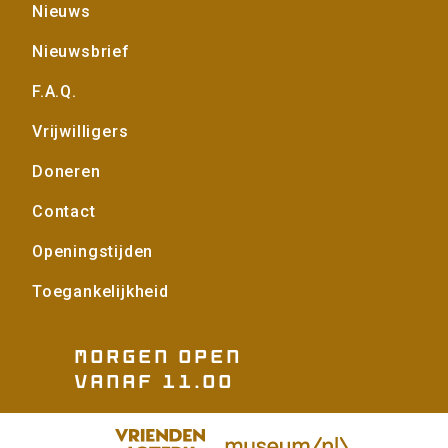
Voet
Nieuws
Nieuwsbrief
F.A.Q.
Vrijwilligers
Doneren
Contact
Openingstijden
Toegankelijkheid
morgen open
vanaf 11.00