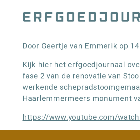
Kruimelpad
Erfgoedjou
Door
Geertje van Emmerik
op
14
Kijk hier het erfgoedjournaal o
fase 2 van de renovatie van St
werkende schepradstoomgemaal te
Haarlemmermeers monument van
https://www.youtube.com/watc