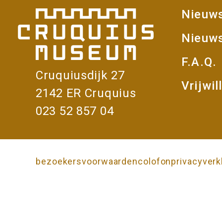
Nieuw
Vo
Nieuws
F.A.Q.
Cruquiusdijk 27
Vrijwil
2142 ER Cruquius
023 52 857 04
bezoekersvoorwaarden
colofon
privacyverk
Onderkant
pagina