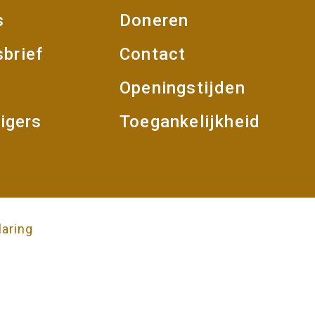
s
Doneren
et
brief
Contact
Openingstijden
ligers
Toegankelijkheid
laring