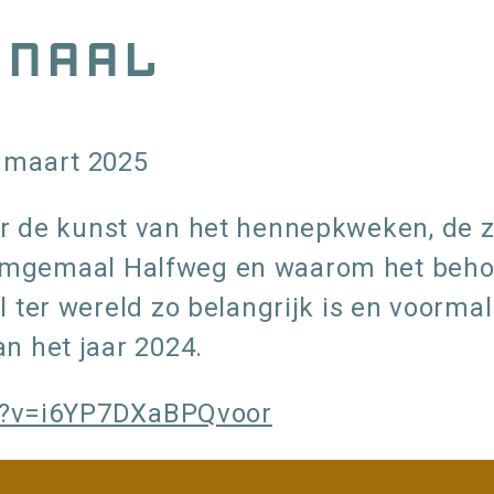
rnaal
 maart 2025
ver de kunst van het hennepkweken, de 
oomgemaal Halfweg en waarom het beho
r wereld zo belangrijk is en voormali
 het jaar 2024.
h?v=i6YP7DXaBPQvoor