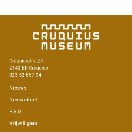
r
i
n
f
o
r
m
a
t
i
Cruquiusdijk 27
e
2142 ER Cruquius
>
023 52 857 04
Voet
Nieuws
Nieuwsbrief
F.A.Q.
Vrijwilligers