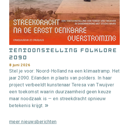
i
e
>
Tentoonstelling Folklore
2090
8 juni 2026
Stel je voor: Noord-Holland na een klimaatramp. Het
jaar 2090. Eilanden in plaats van polders. In haar
project verbeeldt kunstenaar Teresa van Twuijver
een toekomst waarin duurzaamheid geen keuze
maar noodzaak is — en streekdracht opnieuw
betekenis krijgt.
m
e
meer nieuwsberichten
e