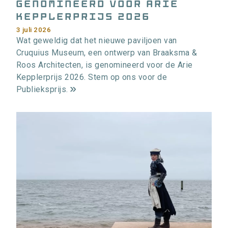
genomineerd voor Arie
Kepplerprijs 2026
3 juli 2026
Wat geweldig dat het nieuwe paviljoen van
Cruquius Museum, een ontwerp van Braaksma &
Roos Architecten, is genomineerd voor de Arie
Kepplerprijs 2026. Stem op ons voor de
Publieksprijs.
m
e
e
r
i
n
f
o
r
m
a
t