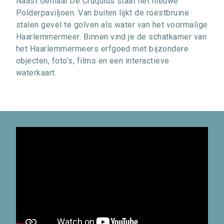
Naast Gemaal De Cruquius staat het nieuwe
Polderpaviljoen. Van buiten lijkt de roestbruine
stalen gevel te golven als water van het voormalige
Haarlemmermeer. Binnen vind je de schatkamer van
het Haarlemmermeers erfgoed met bijzondere
objecten, foto’s, films en een interactieve
waterkaart.
Video
URL