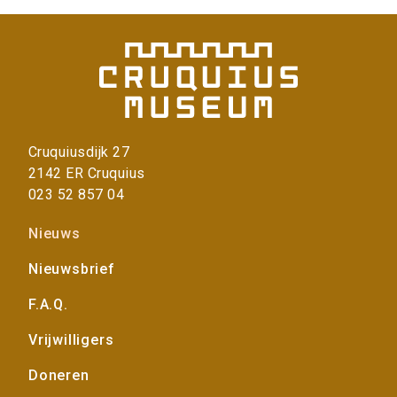
i
pagina
n
f
o
r
m
a
t
Cruquiusdijk 27
i
2142 ER Cruquius
e
023 52 857 04
>
Voet
Nieuws
Nieuwsbrief
F.A.Q.
Vrijwilligers
Doneren