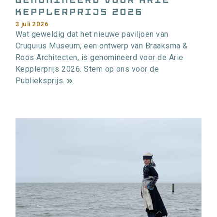
Kepplerprijs 2026
3 juli 2026
Wat geweldig dat het nieuwe paviljoen van
Cruquius Museum, een ontwerp van Braaksma &
Roos Architecten, is genomineerd voor de Arie
Kepplerprijs 2026. Stem op ons voor de
Publieksprijs.
m
e
e
r
i
n
f
o
r
m
a
t