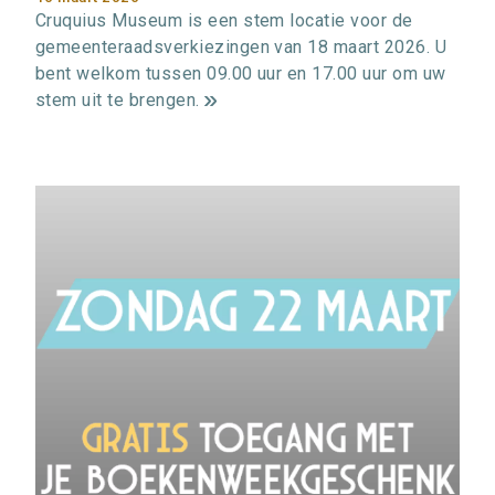
Cruquius Museum is een stem locatie voor de
gemeenteraadsverkiezingen van 18 maart 2026. U
bent welkom tussen 09.00 uur en 17.00 uur om uw
stem uit te brengen.
m
e
e
r
i
n
f
o
r
m
a
t
i
e
>