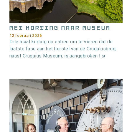
Met korting naar museum
12 februari 2026
Drie maal korting op entree om te vieren dat de
laatste fase aan het herstel van de Cruquiusbrug,
naast Cruquius Museum, is aangebroken !
m
e
e
r
i
n
f
o
r
m
a