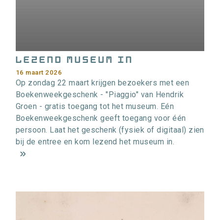
Lezend museum in
16 maart 2026
Op zondag 22 maart krijgen bezoekers met een
Boekenweekgeschenk - "Piaggio" van Hendrik
Groen - gratis toegang tot het museum. Eén
Boekenweekgeschenk geeft toegang voor één
persoon. Laat het geschenk (fysiek of digitaal) zien
bij de entree en kom lezend het museum in.
m
e
e
r
i
n