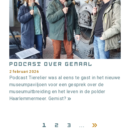
t
i
e
>
Podcast over Gemaal
2 februari 2026
Podcast Tierelier was al eens te gast in het nieuwe
museumpaviljoen voor een gesprek over de
museumuitbreiding en het leven in de polder
Haarlemmermeer. Gemist?
m
e
e
Pagina
1
Pagina
2
Pagina
3
…
Volgende
]
r
paginering