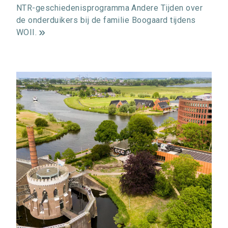
NTR-geschiedenisprogramma Andere Tijden over
de onderduikers bij de familie Boogaard tijdens
WOII.
m
e
e
r
i
n
f
o
r
m
a
t
i
e
>