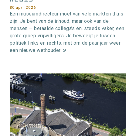
30 april 2026
Een museumdirecteur moet van vele markten thuis
zijn. Je bent van de inhoud, maar ook van de
mensen — betaalde collega’s én, steeds vaker, een
grote groep vrijwilligers. Je beweegt je tussen
politiek links en rechts, met om de paar jaar weer
een nieuwe wethouder.
m
e
e
r
i
n
f
o
r
m
a
t