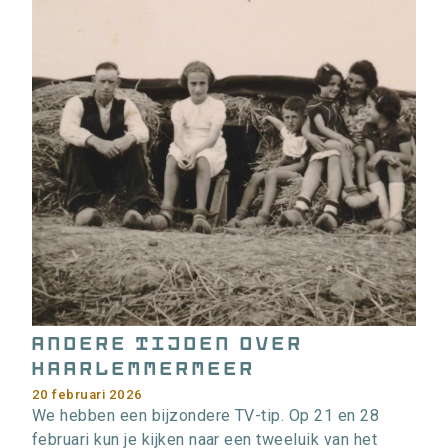
f
o
r
m
a
t
i
e
>
Andere Tijden over
Haarlemmermeer
20 februari 2026
We hebben een bijzondere TV-tip. Op 21 en 28
februari kun je kijken naar een tweeluik van het