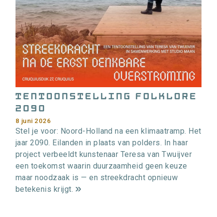
i
e
>
Tentoonstelling Folklore
2090
8 juni 2026
Stel je voor: Noord-Holland na een klimaatramp. Het
jaar 2090. Eilanden in plaats van polders. In haar
project verbeeldt kunstenaar Teresa van Twuijver
een toekomst waarin duurzaamheid geen keuze
maar noodzaak is — en streekdracht opnieuw
betekenis krijgt.
m
e