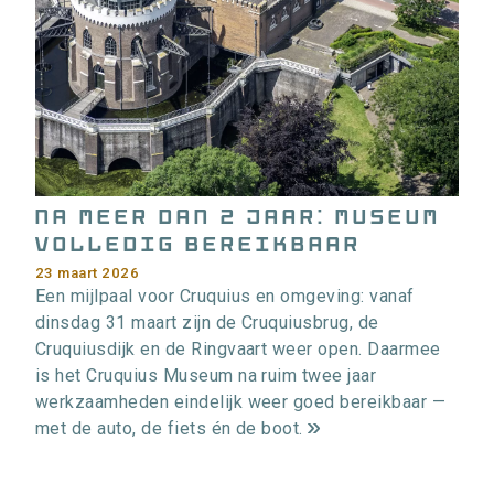
i
e
>
Na meer dan 2 jaar: museum
volledig bereikbaar
23 maart 2026
Een mijlpaal voor Cruquius en omgeving: vanaf
dinsdag 31 maart zijn de Cruquiusbrug, de
Cruquiusdijk en de Ringvaart weer open. Daarmee
is het Cruquius Museum na ruim twee jaar
werkzaamheden eindelijk weer goed bereikbaar —
met de auto, de fiets én de boot.
m
e