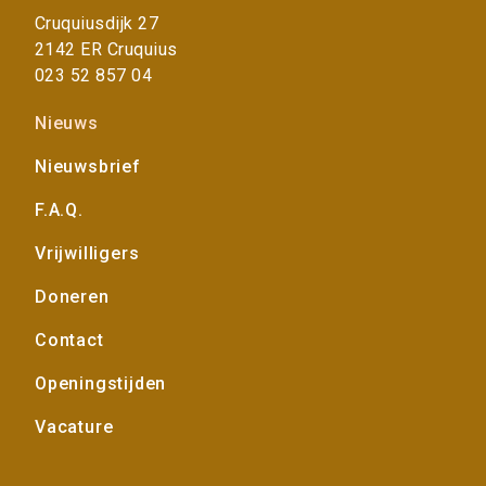
t
Cruquiusdijk 27
i
2142 ER Cruquius
e
023 52 857 04
>
Voet
Nieuws
Nieuwsbrief
F.A.Q.
Vrijwilligers
Doneren
Contact
Openingstijden
Vacature