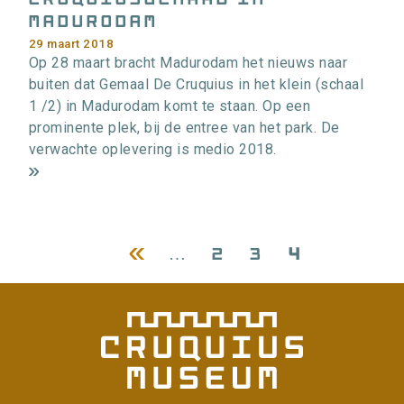
Madurodam
29 maart 2018
Op 28 maart bracht Madurodam het nieuws naar
buiten dat Gemaal De Cruquius in het klein (schaal
1 /2) in Madurodam komt te staan. Op een
prominente plek, bij de entree van het park. De
verwachte oplevering is medio 2018.
m
e
e
Vorige
[
…
Pagina
2
Pagina
3
Pagina
4
r
paginering
i
pagina
n
f
o
r
m
a