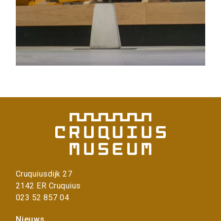
Cruquiusdijk 27
2142 ER Cruquius
023 52 857 04
Voet
Nieuws