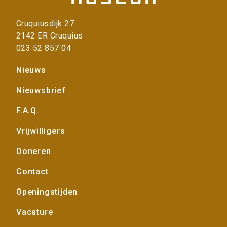
Cruquiusdijk 27
2142 ER Cruquius
023 52 857 04
Voet
Nieuws
Nieuwsbrief
F.A.Q.
Vrijwilligers
Doneren
Contact
Openingstijden
Vacature