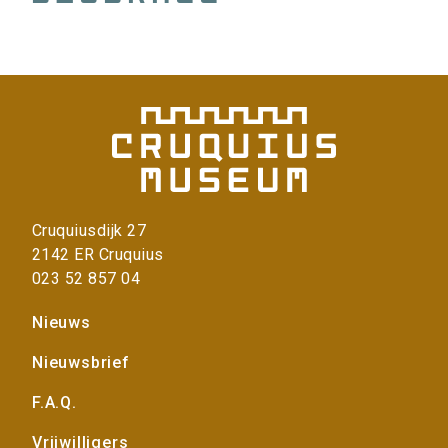
Cruquiusdijk 27
2142 ER Cruquius
023 52 857 04
Voet
Nieuws
Nieuwsbrief
F.A.Q.
Vrijwilligers