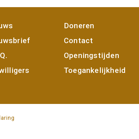
pagina
uws
Doneren
oet
uwsbrief
Contact
.Q.
Openingstijden
willigers
Toegankelijkheid
laring