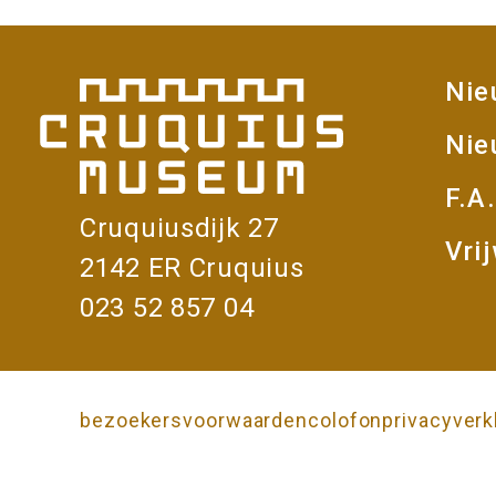
u
s
Nie
e
V
Nie
u
m
F.A
Cruquiusdijk 27
Vrij
2142 ER Cruquius
023 52 857 04
bezoekersvoorwaarden
colofon
privacyverk
Onderkant