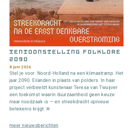
i
e
>
Tentoonstelling Folklore
2090
8 juni 2026
Stel je voor: Noord-Holland na een klimaatramp. Het
jaar 2090. Eilanden in plaats van polders. In haar
project verbeeldt kunstenaar Teresa van Twuijver
een toekomst waarin duurzaamheid geen keuze
maar noodzaak is — en streekdracht opnieuw
betekenis krijgt.
m
e
meer nieuwsberichten
e