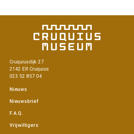
r
i
n
f
o
r
m
a
t
i
Cruquiusdijk 27
e
2142 ER Cruquius
>
023 52 857 04
Voet
Nieuws
Nieuwsbrief
F.A.Q.
Vrijwilligers