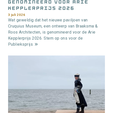
genomineerd voor Arie
Kepplerprijs 2026
3 juli 2026
Wat geweldig dat het nieuwe paviljoen van
Cruquius Museum, een ontwerp van Braaksma &
Roos Architecten, is genomineerd voor de Arie
Kepplerprijs 2026. Stem op ons voor de
Publieksprijs.
m
e
e
r
i
n
f
o
r
m
a
t