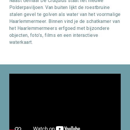
Naast Gemaal De Cruquius staat het nieuwe
Polderpaviljoen. Van buiten lijkt de roestbruine
stalen gevel te golven als water van het voormalige
Haarlemmermeer. Binnen vind je de schatkamer van
het Haarlemmermeers erfgoed met bijzondere
objecten, foto’s, films en een interactieve
waterkaart.
Video
URL