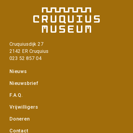
Cruquiusdijk 27
2142 ER Cruquius
023 52 857 04
Voet
Nieuws
Nieuwsbrief
F.A.Q.
Vrijwilligers
Doneren
Contact